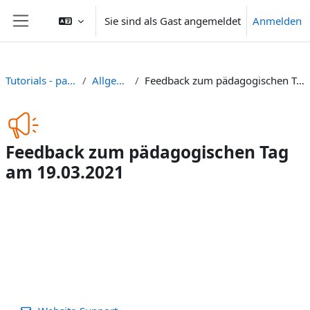
Zum Hauptinhalt
Sie sind als Gast angemeldet
Anmelden
Website-Übersicht
Tutorials - paedag Tag
Allgemeines
Feedback zum pädagogischen Tag am 19.03.2021
Feedback zum pädagogischen Tag
am 19.03.2021
Abschlussbedingungen