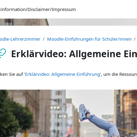
zinformation/Disclaimer/Impressum
odle-Lehrerzimmer
Moodle-Einführungen für Schüler/innen
Erklärvideo: Allgemeine Ei
bschlussbedingungen
cken Sie auf '
Erklärvideo: Allgemeine Einführung
', um die Ressour