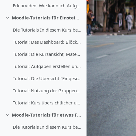
Erklärvideo: Wie kann ich Aufgaben/Dateien in Moodle abgeben?
Moodle-Tutorials für Einsteigerwissen und wichtige Basisfunktionen (Preview für den pädagogischen Tag)
Einklappen
Die Tutorials In diesem Kurs befinden sich insg...
Tutorial: Das Dashboard; Blöcke; Ordnung im Dashboard schaffen
Tutorial: Die Kursansicht, Materialien und Aktivitäten, das Texteingabefeld und seine Möglichkeiten
Tutorial: Aufgaben erstellen und bewerten / Feedbacktypen / Aufgaben per Audio abgeben lassen oder auswerten - oder: Was kann man bei Aufgaben eigentlich noch alles so machen?
Tutorial: Die Übersicht "Eingeschriebene Nutzer" und verschiedene Einschreibemethoden
Tutorial: Nutzung der Gruppenfunktion; Mitteilungsgruppen erstellen
Tutorial: Kurs übersichtlicher und optisch ansprechender machen
Moodle-Tutorials für etwas Fortgeschrittenere (Preview für den pädagogischen Tag)
Einklappen
Die Tutorials In diesem Kurs befinden sich insg... (Kopie)