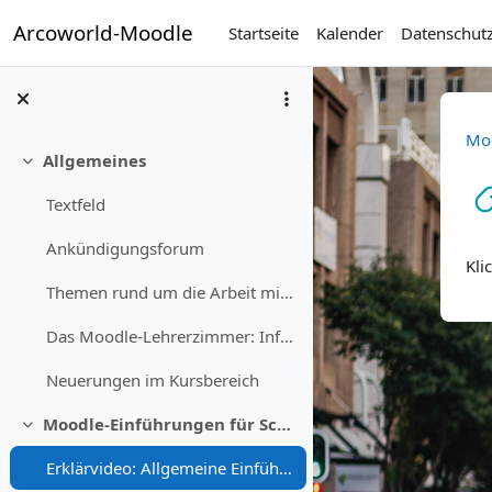
Zum Hauptinhalt
Arcoworld-Moodle
Startseite
Kalender
Datenschut
Mo
Allgemeines
Einklappen
Textfeld
A
Ankündigungsforum
Kli
Themen rund um die Arbeit mit Moodle und den Online-Unterricht
Das Moodle-Lehrerzimmer: Infos zu Ihrem Schul-Mood...
Neuerungen im Kursbereich
Moodle-Einführungen für Schüler/innen
Einklappen
Erklärvideo: Allgemeine Einführung