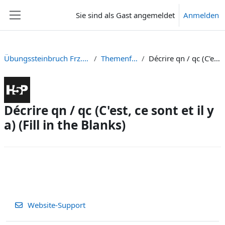
Zum Hauptinhalt
Sie sind als Gast angemeldet
Anmelden
Website-Übersicht
Übungssteinbruch Frz.: Exercices H5P de français (H5P Plugin)
Themenfelder und Redemittel
Décrire qn / qc (C'est, ce sont et il y a) (Fill in the Blanks)
Décrire qn / qc (C'est, ce sont et il y
a) (Fill in the Blanks)
Abschlussbedingungen
Website-Support