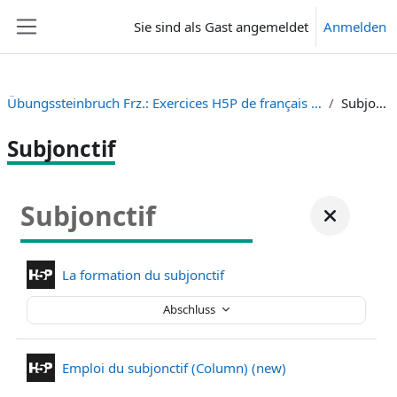
Zum Hauptinhalt
Sie sind als Gast angemeldet
Anmelden
Website-Übersicht
Übungssteinbruch Frz.: Exercices H5P de français (H5P Plugin)
Subjonctif
Subjonctif
Subjonctif
La formation du subjonctif
Abschluss
Emploi du subjonctif (Column) (new)